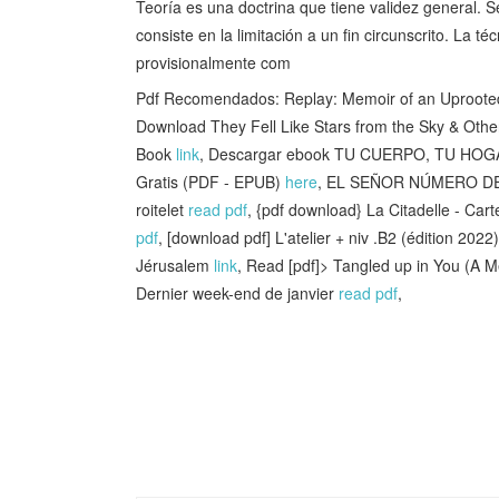
Teoría es una doctrina que tiene validez general. Se
consiste en la limitación a un fin circunscrito. La 
provisionalmente com
Pdf Recomendados: Replay: Memoir of an Uproote
Download They Fell Like Stars from the Sky & Othe
Book
link
, Descargar ebook TU CUERPO, TU HOG
Gratis (PDF - EPUB)
here
, EL SEÑOR NÚMERO DES
roitelet
read pdf
, {pdf download} La Citadelle - Car
pdf
, [download pdf] L'atelier + niv .B2 (édition 2022)
Jérusalem
link
, Read [pdf]> Tangled up in You (A M
Dernier week-end de janvier
read pdf
,