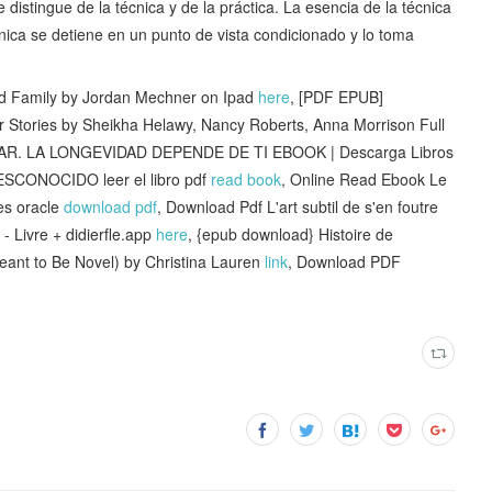
 distingue de la técnica y de la práctica. La esencia de la técnica
técnica se detiene en un punto de vista condicionado y lo toma
d Family by Jordan Mechner on Ipad
here
, [PDF EPUB]
r Stories by Sheikha Helawy, Nancy Roberts, Anna Morrison Full
AR. LA LONGEVIDAD DEPENDE DE TI EBOOK | Descarga Libros
CONOCIDO leer el libro pdf
read book
, Online Read Ebook Le
tes oracle
download pdf
, Download Pdf L'art subtil de s'en foutre
 - Livre + didierfle.app
here
, {epub download} Histoire de
eant to Be Novel) by Christina Lauren
link
, Download PDF