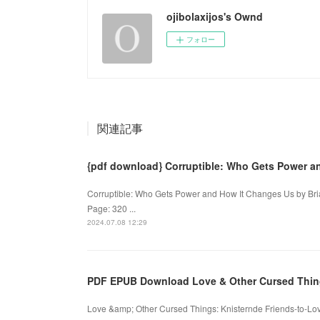
ojibolaxijos's Ownd
フォロー
関連記事
{pdf download} Corruptible: Who Gets Power a
Corruptible: Who Gets Power and How It Changes Us by Bri
Page: 320 ...
2024.07.08 12:29
PDF EPUB Download Love & Other Cursed Thin
Love &amp; Other Cursed Things: Knisternde Friends-to-Love