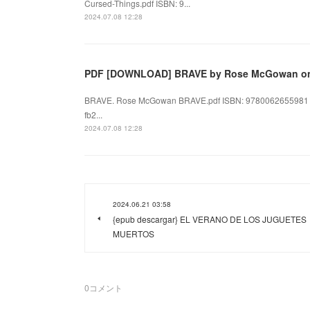
Cursed-Things.pdf ISBN: 9...
2024.07.08 12:28
PDF [DOWNLOAD] BRAVE by Rose McGowan on
BRAVE. Rose McGowan BRAVE.pdf ISBN: 9780062655981 | 
fb2...
2024.07.08 12:28
2024.06.21 03:58
{epub descargar} EL VERANO DE LOS JUGUETES
MUERTOS
0
コメント